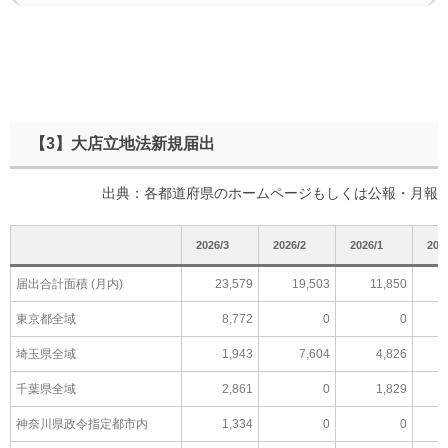
【3】大店立地法新規届出
出典：各都道府県のホームページもしくは公報・月報
2026/3
2026/2
2026/1
202
届出合計面積 (月内)
23,579
19,503
11,850
東京都全域
8,772
0
0
埼玉県全域
1,943
7,604
4,826
千葉県全域
2,861
0
1,829
神奈川県政令指定都市内
1,334
0
0