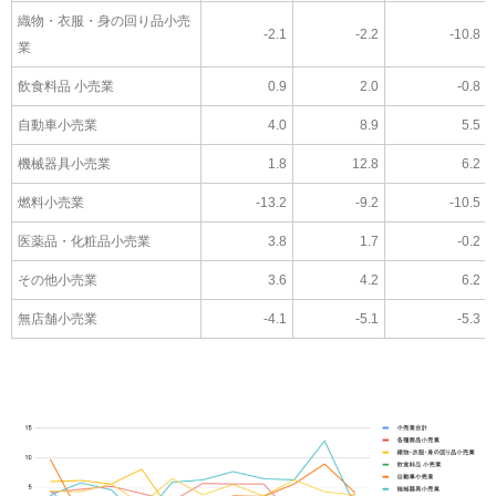
織物・衣服・身の回り品小売
-2.1
-2.2
-10.8
業
飲食料品 小売業
0.9
2.0
-0.8
自動車小売業
4.0
8.9
5.5
機械器具小売業
1.8
12.8
6.2
燃料小売業
-13.2
-9.2
-10.5
医薬品・化粧品小売業
3.8
1.7
-0.2
その他小売業
3.6
4.2
6.2
無店舗小売業
-4.1
-5.1
-5.3