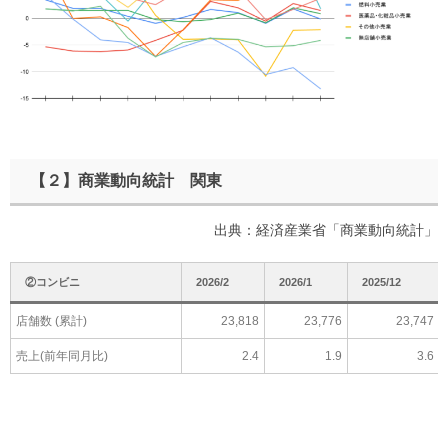
【２】商業動向統計 関東
出典：経済産業省「商業動向統計」
②コンビニ
2026/2
2026/1
2025/12
店舗数 (累計)
23,818
23,776
23,747
売上(前年同月比)
2.4
1.9
3.6