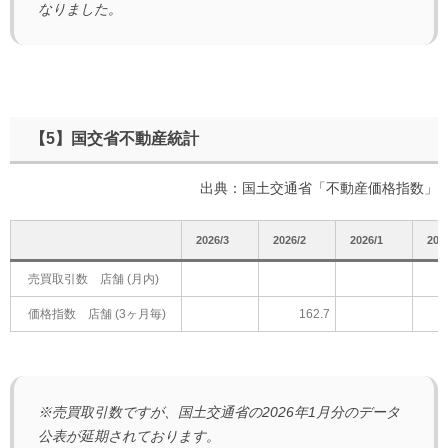
なりました。
【5】国交省不動産統計
出典：国土交通省「不動産価格指数」
2026/3
2026/2
2026/1
202
売買取引数 店舗 (月内)
価格指数 店舗 (3ヶ月毎)
162.7
※売買取引数ですが、国土交通省の2026年1月分のデータ
公表が延期されております。