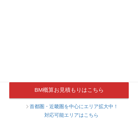
選択するだけですぐお見積もりできます
各項目を選択するだけで、おおよその見積金額を自
動算出いたします。
BM概算お見積もりはこちら
首都圏・近畿圏を中心にエリア拡大中！
対応可能エリアはこちら