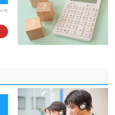
出いた
く