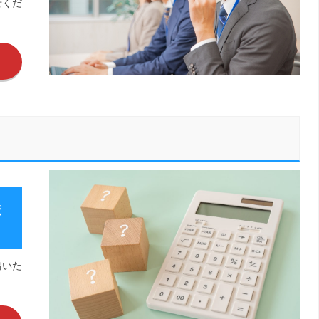
せくだ
ま
出いた