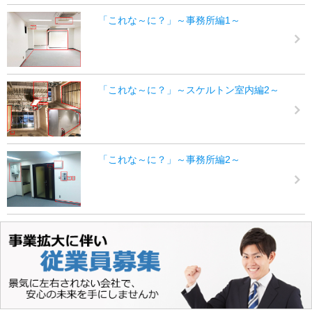
「これな～に？」～事務所編1～
「これな～に？」～スケルトン室内編2～
「これな～に？」～事務所編2～