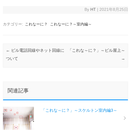
By
HT
|
2021年8月25日
カテゴリー:
これなーに？
これなーに？～室内編～
投稿ナビゲーション
←
ビル電話回線やネット回線に
「これな～に？」～ビル屋上～
ついて
→
関連記事
「これな～に？」～スケルトン室内編3～