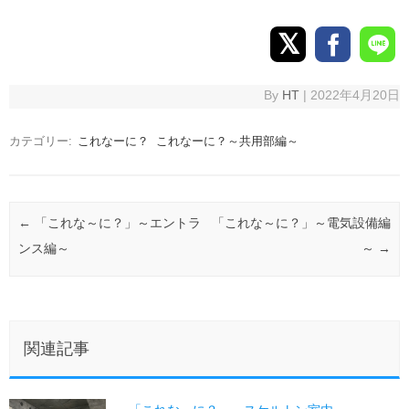
By
HT
|
2022年4月20日
カテゴリー:
これなーに？
これなーに？～共用部編～
投稿ナビゲーション
←
「これな～に？」～エントラ
「これな～に？」～電気設備編
ンス編～
～
→
関連記事