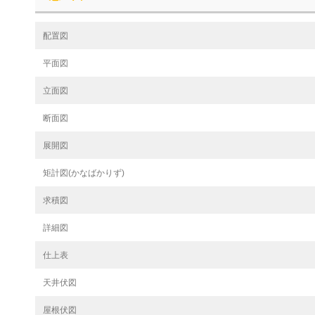
配置図
平面図
立面図
断面図
展開図
矩計図(かなばかりず)
求積図
詳細図
仕上表
天井伏図
屋根伏図