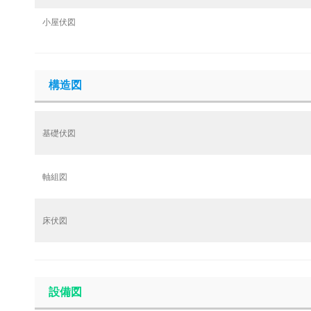
小屋伏図
構造図
基礎伏図
軸組図
床伏図
設備図