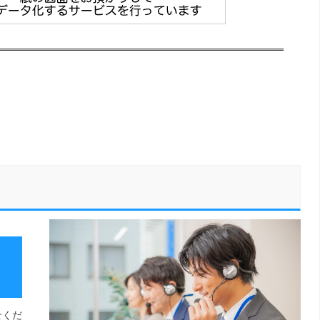
く
せくだ