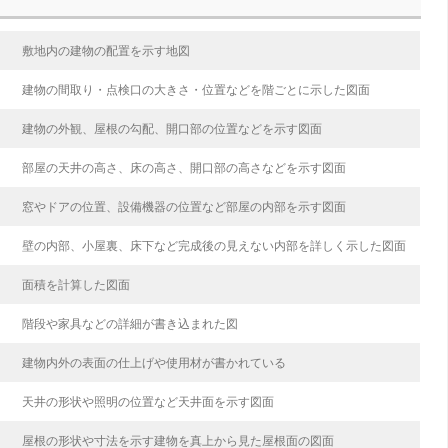
敷地内の建物の配置を示す地図
建物の間取り・点検口の大きさ・位置などを階ごとに示した図面
建物の外観、屋根の勾配、開口部の位置などを示す図面
部屋の天井の高さ、床の高さ、開口部の高さなどを示す図面
窓やドアの位置、設備機器の位置など部屋の内部を示す図面
壁の内部、小屋裏、床下など完成後の見えない内部を詳しく示した図面
面積を計算した図面
階段や家具などの詳細が書き込まれた図
建物内外の表面の仕上げや使用材が書かれている
天井の形状や照明の位置など天井面を示す図面
屋根の形状や寸法を示す建物を真上から見た屋根面の図面