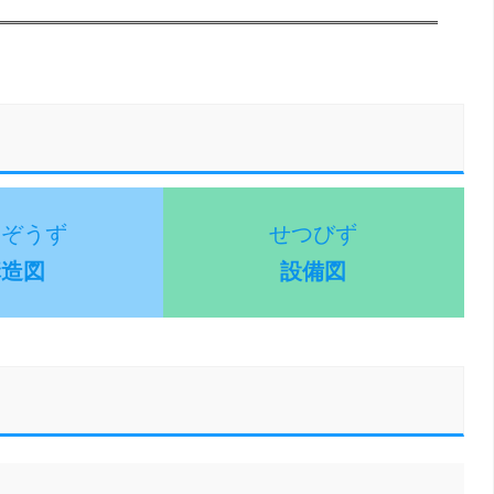
うぞうず
せつびず
構造図
設備図