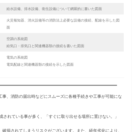
給水設備、排水設備、衛生設備について網羅的に書いた図面
火災報知器、消火設備等の消防法上必要な設備の接続、配線を示した図
面
空調の系統図
給気口・排気口と関連機器類の接続を書いた図面
電気の系統図
電気配線と関連機器類の接続を示した図面
工事、消防の届出時などにスムーズに各種手続きや工事が可能にな
作成されている事が多く、「すぐに取り出せる場所に置けない。」
、破損されてしまうリスクがございます。また、経年劣化により、