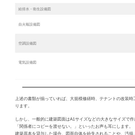
給排水・衛生設備図
自火報設備図
空調設備図
電気設備図
上述の書類が揃っていれば、大規模修繕時、テナントの改装時
ります。
しかし、一般的に建築図面はA1サイズなどの大きなサイズで
「関係者にコピーを渡せない。」といったお声も耳にします。
建築原本を貸与した場合、図面自体を紛失されることや、汚損