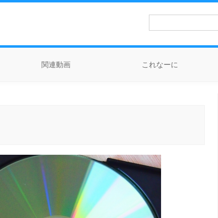
検
索:
関連動画
これなーに