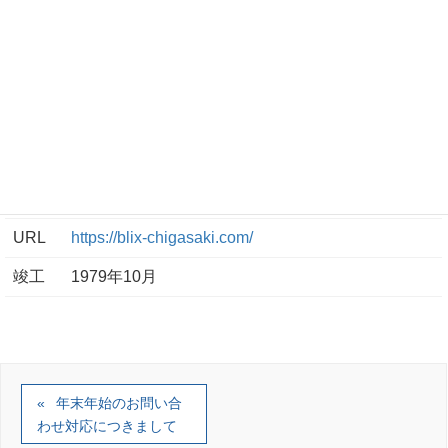
延床
20,900.4㎡（約6,322.37坪）
面積
駐車
提携先に428台分あり（※一部店舗利用等により、
場台
駐車サービス適用あり）
数
駐輪
場台
342台
数
URL
https://blix-chigasaki.com/
竣工
1979年10月
年末年始のお問い合
わせ対応につきまして